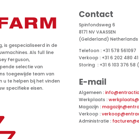
Contact
Spinfondsweg 6
8171 NV VAASSEN
(Gelderland) Netherlands
 is gespecialiseerd in de
Telefoon : +31 578 561097
wmachines. Als full line
Verkoop : +31 6 202 480 41
ey Ferguson,
Storing : +31 6 103 376 58 
pende selectie van
ons toegewijde team van
E-mail
u te helpen bij het vinden
w specifieke eisen.
Algemeen :
info@entractio
Werkplaats :
werkplaats@e
Magazijn :
magazijn@entrac
Verkoop :
verkoop@entrac
Administratie :
facturen@en