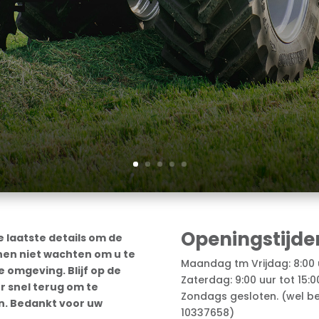
Openingstijde
 laatste details om de
nen niet wachten om u te
Maandag tm Vrijdag: 8:00 u
 omgeving. Blijf op de
Zaterdag: 9:00 uur tot 15:0
r snel terug om te
Zondags gesloten. (wel be
n. Bedankt voor uw
10337658)