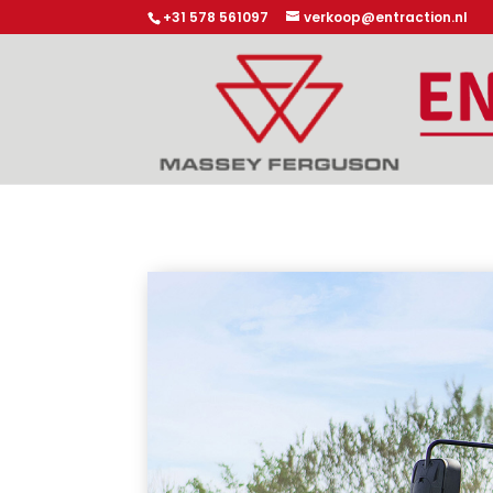
+31 578 561097
verkoop@entraction.nl